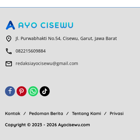
Jl. Purwabhakti No.54, Cisewu, Garut, Jawa Barat
082215609884
redaksiayocisewu@gmail.com
Kontak
Pedoman Berita
Tentang Kami
Privasi
Copyright © 2023 - 2026 Ayocisewu.com