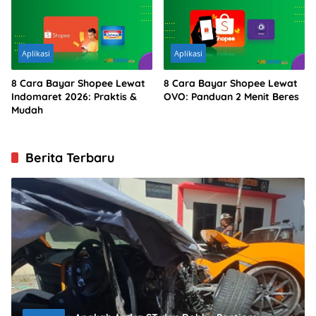
Aplikasi
Aplikasi
8 Cara Bayar Shopee Lewat
8 Cara Bayar Shopee Lewat
Indomaret 2026: Praktis &
OVO: Panduan 2 Menit Beres
Mudah
Berita Terbaru