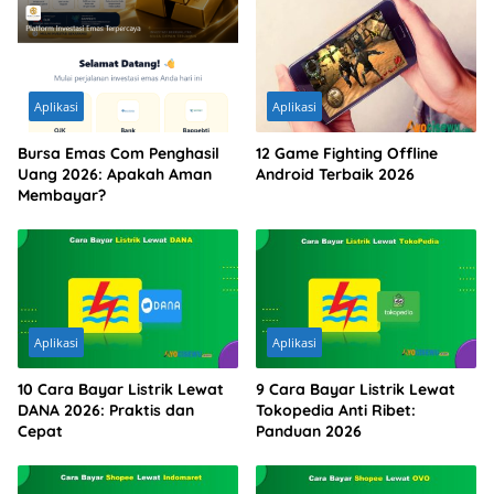
Aplikasi
Aplikasi
Bursa Emas Com Penghasil
12 Game Fighting Offline
Uang 2026: Apakah Aman
Android Terbaik 2026
Membayar?
Aplikasi
Aplikasi
10 Cara Bayar Listrik Lewat
9 Cara Bayar Listrik Lewat
DANA 2026: Praktis dan
Tokopedia Anti Ribet:
Cepat
Panduan 2026