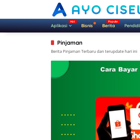
Langsung
ke
konten
Aplikasi
Bisnis
Berita
Pendid
Pinjaman
Berita Pinjaman Terbaru dan terupdate hari ini