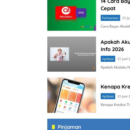
14 Cara Ba
Cepat
Perbankan
21 Ju
Cara Bayar Akula
Apakah Aku
Info 2026
Aplikasi
21 Juni 
Apakah Akulaku H
Kenapa Kred
Aplikasi
21 Juni 
Kenapa Kredivo Ti
Pinjaman