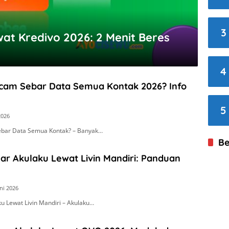
3
at Kredivo 2026: 2 Menit Beres
4
cam Sebar Data Semua Kontak 2026? Info
5
2026
bar Data Semua Kontak? – Banyak…
Be
ar Akulaku Lewat Livin Mandiri: Panduan
ni 2026
u Lewat Livin Mandiri – Akulaku…