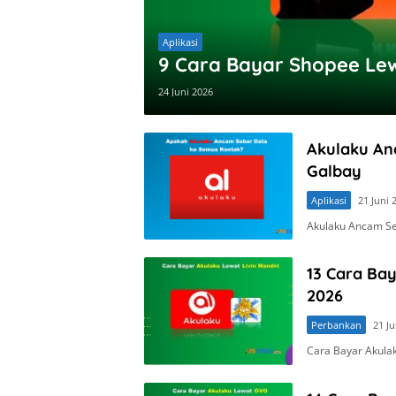
Aplikasi
9 Cara Bayar Shopee Lew
24 Juni 2026
Akulaku An
Galbay
Aplikasi
21 Juni 
Akulaku Ancam Se
13 Cara Bay
2026
Perbankan
21 Ju
Cara Bayar Akulak