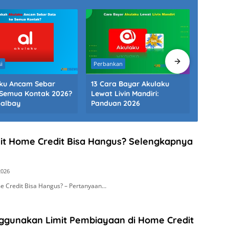
i
Perbankan
Perbank
ku Ancam Sebar
13 Cara Bayar Akulaku
14 Cara
Semua Kontak 2026?
Lewat Livin Mandiri:
Lewat 
Galbay
Panduan 2026
dan Ce
it Home Credit Bisa Hangus? Selengkapnya
2026
e Credit Bisa Hangus? – Pertanyaan…
ggunakan Limit Pembiayaan di Home Credit