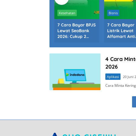
Perbankan
Kesehatan
Bisnis
13 Cara Bayar
7 Cara Bayar BPJS
7 Cara Bayar
Listrik Lewat
Lewat SeaBank
Listrik Lewat
BRImo Terbaru
2026: Cukup 2
Alfamart Anti
2026: 2 Menit
Menit
Ribet 2026
Beres
4 Cara Min
2026
Aplikasi
20 Juni 
Cara Minta Kerin