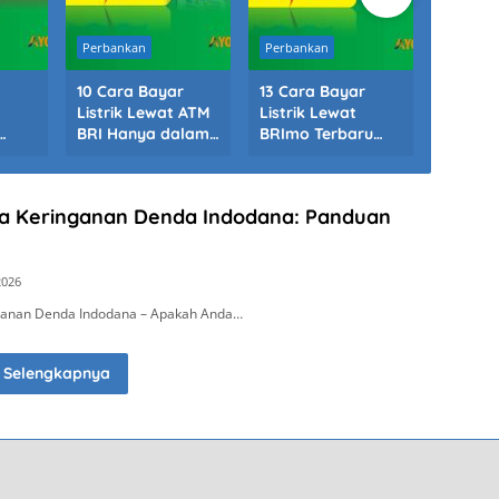
Perbankan
Perbankan
Kesehat
10 Cara Bayar
13 Cara Bayar
7 Cara
Listrik Lewat ATM
Listrik Lewat
Lewat 
BRI Hanya dalam
BRImo Terbaru
2026: 
2 Menit
2026: 2 Menit
Menit
Beres
ta Keringanan Denda Indodana: Panduan
2026
ganan Denda Indodana – Apakah Anda…
Selengkapnya