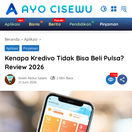
Langsung
ke
konten
Aplikasi
Bisnis
Berita
Pendidikan
Pinjaman
Te
Beranda
Aplikasi
Aplikasi
Pinjaman
Kenapa Kredivo Tidak Bisa Beli Pulsa?
Review 2026
1750
Soleh Abdul Salam
2 Min Baca
21 Juni 2026