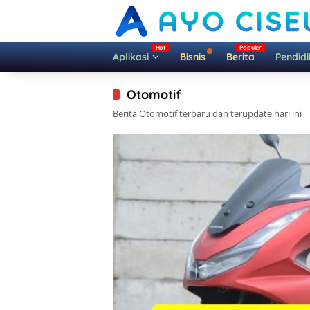
Langsung
ke
konten
Aplikasi
Bisnis
Berita
Pendid
Otomotif
Berita Otomotif terbaru dan terupdate hari ini