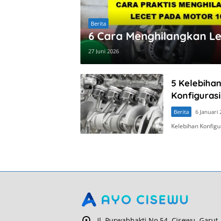
Berita
6 Cara Menghilangkan Le
27 Juni 2026
5 Kelebiha
Konfigurasi
Berita
6 Januari
Kelebihan Konfig
Jl. Purwabhakti No.54, Cisewu, Garut,