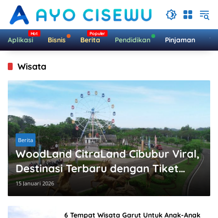
Langsung
ke
konten
Aplikasi
Bisnis
Berita
Pendidikan
Pinjaman
Te
Wisata
Berita
WoodLand CitraLand Cibubur Viral,
Destinasi Terbaru dengan Tiket
Harga yang Terjangkau!
15 Januari 2026
6 Tempat Wisata Garut Untuk Anak-Anak