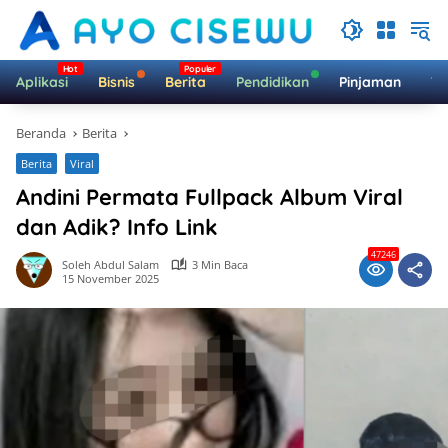
Langsung
ke
konten
Aplikasi
Bisnis
Berita
Pendidikan
Pinjaman
Te
Beranda
Berita
Berita
Viral
Andini Permata Fullpack Album Viral
dan Adik? Info Link
47246
Soleh Abdul Salam
3 Min Baca
15 November 2025