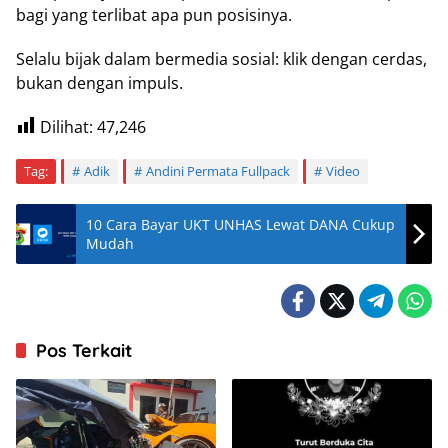
bagi yang terlibat apa pun posisinya.
Selalu bijak dalam bermedia sosial: klik dengan cerdas,
bukan dengan impuls.
Dilihat:
47,246
Tag:
Adik
Andini Permata Fullpack
Video
10 Cara Bayar UKT UNHAS Lewat DANA Cukup
Mudah
Pos Terkait