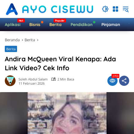
Langsung
ke
konten
Aplikasi
Bisnis
Berita
Pendidikan
Pinjaman
Te
Beranda
Berita
Berita
Andira McQueen Viral Kenapa: Ada
Link Video? Cek Info
2703
Soleh Abdul Salam
2 Min Baca
11 Februari 2026