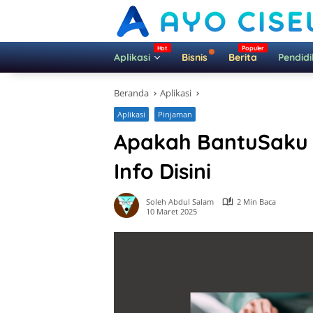
Langsung
ke
konten
Aplikasi
Bisnis
Berita
Pendid
Beranda
Aplikasi
Aplikasi
Pinjaman
Apakah BantuSaku 
Info Disini
Soleh Abdul Salam
2 Min Baca
10 Maret 2025