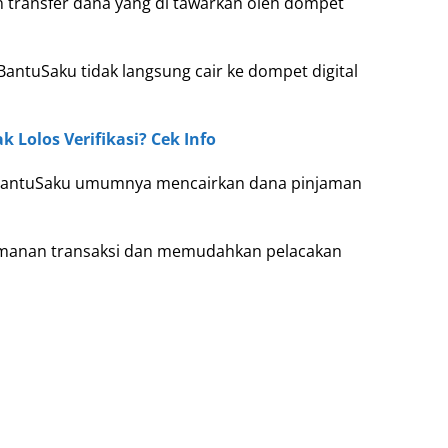
transfer dana yang di tawarkan oleh dompet
ntuSaku tidak langsung cair ke dompet digital
 Lolos Verifikasi? Cek Info
e BantuSaku umumnya mencairkan dana pinjaman
amanan transaksi dan memudahkan pelacakan