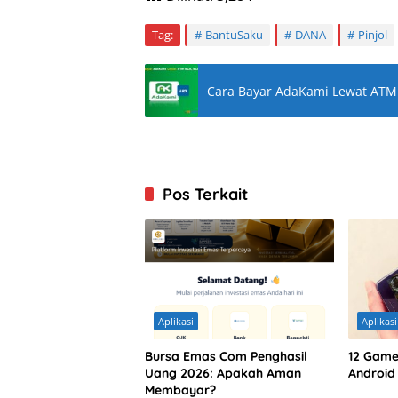
Tag:
BantuSaku
DANA
Pinjol
Cara Bayar AdaKami Lewat ATM 
Pos Terkait
Aplikasi
Aplikasi
Bursa Emas Com Penghasil
12 Game 
Uang 2026: Apakah Aman
Android
Membayar?