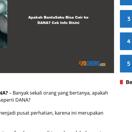
3
4
5
Be
ANA?
– Banyak sekali orang yang bertanya, apakah
 seperti DANA?
menjadi pusat perhatian, karena ini merupakan