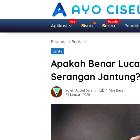
Langsung
ke
konten
Aplikasi
Bisnis
Berita
Pendid
Beranda
Berita
Berita
Apakah Benar Luca
Serangan Jantung?
Soleh Abdul Salam
1 Min Baca
23 Januari 2026