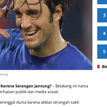
3
4
5
Be
antung
 Karena Serangan Jantung?
– Belakang ini nama
rhatian publik dan media sosial.
eninggal dunia karena akibat serangan sakit