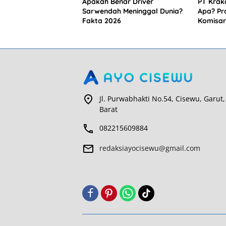
Apakah Benar Driver
PT Krak
Sarwendah Meninggal Dunia?
Apa? Pro
Fakta 2026
Komisar
Jl. Purwabhakti No.54, Cisewu, Garut,
Barat
082215609884
redaksiayocisewu@gmail.com