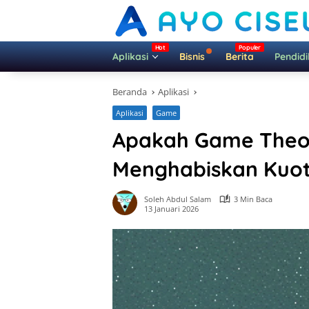
Langsung
ke
konten
Aplikasi
Bisnis
Berita
Pendid
Beranda
Aplikasi
Aplikasi
Game
Apakah Game Theo
Menghabiskan Kuot
Soleh Abdul Salam
3 Min Baca
13 Januari 2026