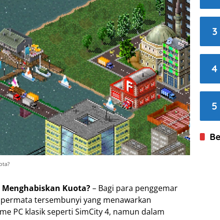
3
4
5
Be
ota?
 Menghabiskan Kuota?
– Bagi para penggemar
ah permata tersembunyi yang menawarkan
me PC klasik seperti SimCity 4, namun dalam