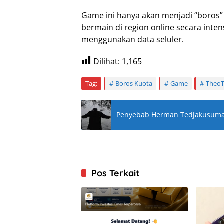
Game ini hanya akan menjadi “boros”
bermain di region online secara inten
menggunakan data seluler.
Dilihat:
1,165
Tag:
Boros Kuota
Game
Theo
Penyebab Herman Tedjakusuma 
Pos Terkait