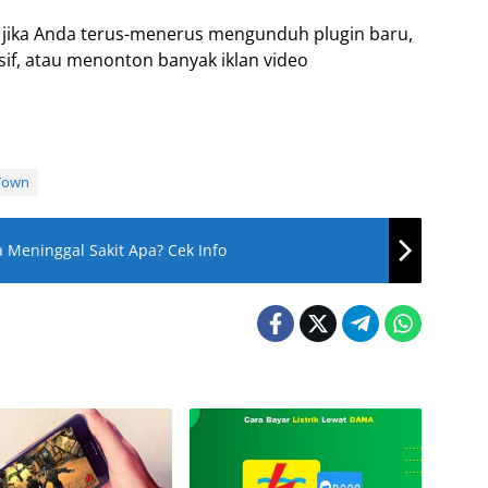
 jika Anda terus-menerus mengunduh plugin baru,
sif, atau menonton banyak iklan video
Town
Meninggal Sakit Apa? Cek Info