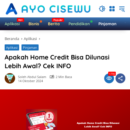
Langsung
ke
konten
Aplikasi
Bisnis
Berita
Pendidikan
Pinjaman
Te
Beranda
Aplikasi
Aplikasi
Pinjaman
Apakah Home Credit Bisa Dilunasi
Lebih Awal? Cek INFO
1790
Soleh Abdul Salam
2 Min Baca
14 Oktober 2024