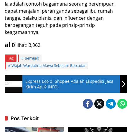
Ia adalah contoh bagaimana seorang perempuan
dapat menjalani peran ganda sebagai ibu rumah
tangga, pelaku bisnis, dan influencer dengan
berpegangan teguh pada prinsip-prinsip
keagamaannya.
Dilihat:
3,962
Tag:
Berhijab
Wajah Wardatina Mawa Sebelum Bercadar
Express Eco di Shopee Adalah Ekspedisi Jasa
Kirim Apa? INFO
Pos Terkait