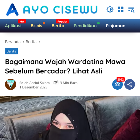
Langsung
ke
konten
Aplikasi
Bisnis
Berita
Pendidikan
Pinjaman
Te
Beranda
Berita
Berita
Bagaimana Wajah Wardatina Mawa
Sebelum Bercadar? Lihat Asli
3962
Soleh Abdul Salam
3 Min Baca
1 Desember 2025