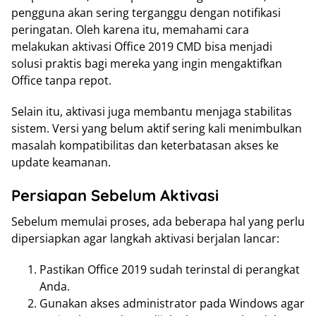
pengguna akan sering terganggu dengan notifikasi
peringatan. Oleh karena itu, memahami cara
melakukan aktivasi Office 2019 CMD bisa menjadi
solusi praktis bagi mereka yang ingin mengaktifkan
Office tanpa repot.
Selain itu, aktivasi juga membantu menjaga stabilitas
sistem. Versi yang belum aktif sering kali menimbulkan
masalah kompatibilitas dan keterbatasan akses ke
update keamanan.
Persiapan Sebelum Aktivasi
Sebelum memulai proses, ada beberapa hal yang perlu
dipersiapkan agar langkah aktivasi berjalan lancar:
Pastikan Office 2019 sudah terinstal di perangkat
Anda.
Gunakan akses administrator pada Windows agar