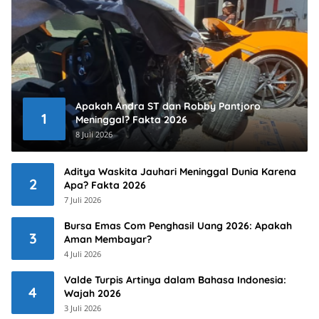
Apakah Andra ST dan Robby Pantjoro
1
Meninggal? Fakta 2026
8 Juli 2026
Aditya Waskita Jauhari Meninggal Dunia Karena
2
Apa? Fakta 2026
7 Juli 2026
Bursa Emas Com Penghasil Uang 2026: Apakah
3
Aman Membayar?
4 Juli 2026
Valde Turpis Artinya dalam Bahasa Indonesia:
4
Wajah 2026
3 Juli 2026