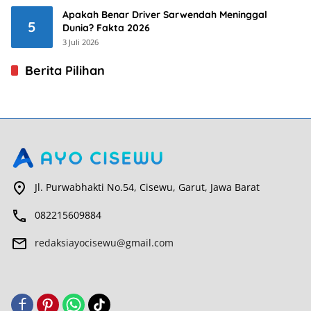
Apakah Benar Driver Sarwendah Meninggal
5
Dunia? Fakta 2026
3 Juli 2026
Berita Pilihan
Jl. Purwabhakti No.54, Cisewu, Garut, Jawa Barat
082215609884
redaksiayocisewu@gmail.com