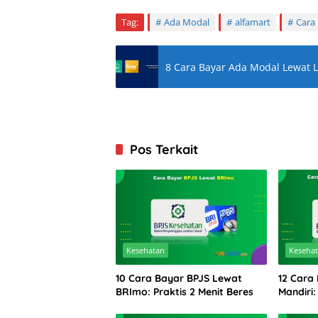
Tag:
Ada Modal
alfamart
Cara
8 Cara Bayar Ada Modal Lewat Li
Pos Terkait
Kesehatan
Keseha
10 Cara Bayar BPJS Lewat
12 Cara
BRImo: Praktis 2 Menit Beres
Mandiri