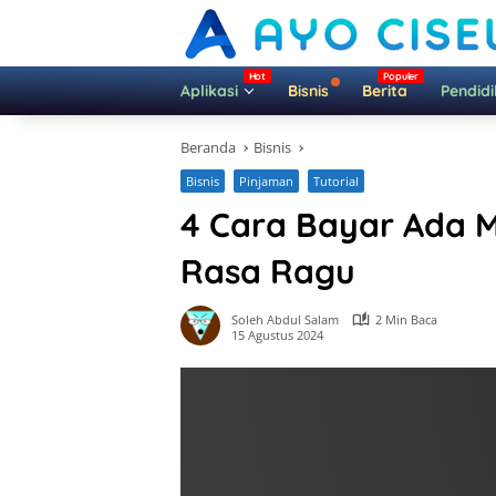
Langsung
ke
konten
Aplikasi
Bisnis
Berita
Pendid
Beranda
Bisnis
Bisnis
Pinjaman
Tutorial
4 Cara Bayar Ada M
Rasa Ragu
Soleh Abdul Salam
2 Min Baca
15 Agustus 2024