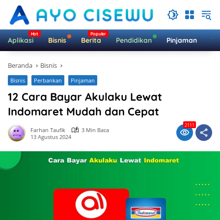
Langsung
ke
konten
Aplikasi
Bisnis
Berita
Pendidikan
Pinjaman
Te
Beranda
Bisnis
Bisnis
Perbankan
Pinjaman
12 Cara Bayar Akulaku Lewat
Indomaret Mudah dan Cepat
2111
Farhan Taufik
3 Min Baca
13 Agustus 2024