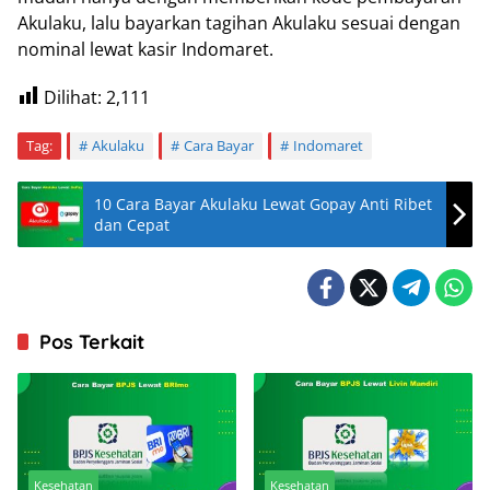
Akulaku, lalu bayarkan tagihan Akulaku sesuai dengan
nominal lewat kasir Indomaret.
Dilihat:
2,111
Tag:
Akulaku
Cara Bayar
Indomaret
10 Cara Bayar Akulaku Lewat Gopay Anti Ribet
dan Cepat
Pos Terkait
Kesehatan
Kesehatan