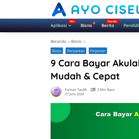
Langsung
ke
konten
Aplikasi
Bisnis
Berita
Pendid
Beranda
Bisnis
Bisnis
Perbankan
Pinjaman
9 Cara Bayar Akul
Mudah & Cepat
Farhan Taufik
3 Min Baca
27 Juni 2024