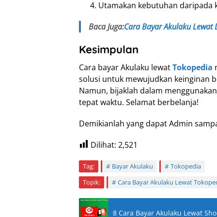
Utamakan kebutuhan daripada ke
Baca Juga:
Cara Bayar Akulaku Lewat 
Kesimpulan
Cara bayar Akulaku lewat
Tokopedia
m
solusi untuk mewujudkan keinginan be
Namun, bijaklah dalam menggunakan 
tepat waktu. Selamat berbelanja!
Demikianlah yang dapat Admin sampa
Dilihat:
2,521
Tag:
Bayar Akulaku
Tokopedia
Topik:
Cara Bayar Akulaku Lewat Tokope
8 Cara Bayar Akulaku Lewat Shop