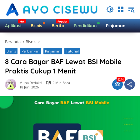
Langsung
ke
konten
Aplikasi
Bisnis
Berita
Pendidikan
Pinjaman
Te
Beranda
Bisnis
Bisnis
Perbankan
Pinjaman
Tutorial
8 Cara Bayar BAF Lewat BSI Mobile
Praktis Cukup 1 Menit
4274
Muna Redaksi
2 Min Baca
18 Juni 2026