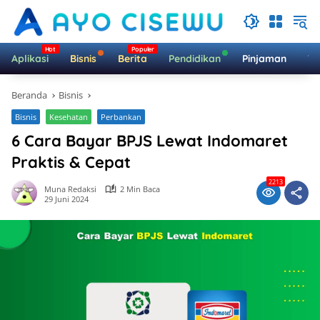
Langsung
ke
konten
Aplikasi
Bisnis
Berita
Pendidikan
Pinjaman
Te
Beranda
Bisnis
Bisnis
Kesehatan
Perbankan
6 Cara Bayar BPJS Lewat Indomaret
Praktis & Cepat
2213
Muna Redaksi
2 Min Baca
29 Juni 2024