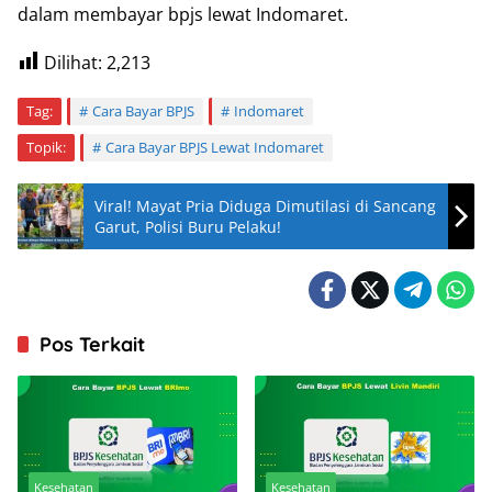
dalam membayar bpjs lewat Indomaret.
Dilihat:
2,213
Tag:
Cara Bayar BPJS
Indomaret
Topik:
Cara Bayar BPJS Lewat Indomaret
Viral! Mayat Pria Diduga Dimutilasi di Sancang
Garut, Polisi Buru Pelaku!
Pos Terkait
Kesehatan
Kesehatan