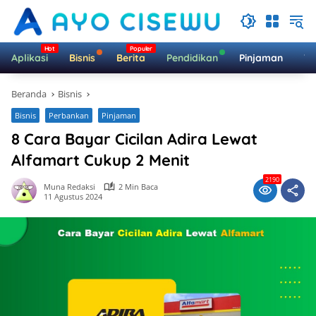
Langsung
ke
konten
Aplikasi
Bisnis
Berita
Pendidikan
Pinjaman
Te
Beranda
Bisnis
Bisnis
Perbankan
Pinjaman
8 Cara Bayar Cicilan Adira Lewat
Alfamart Cukup 2 Menit
2190
Muna Redaksi
2 Min Baca
11 Agustus 2024