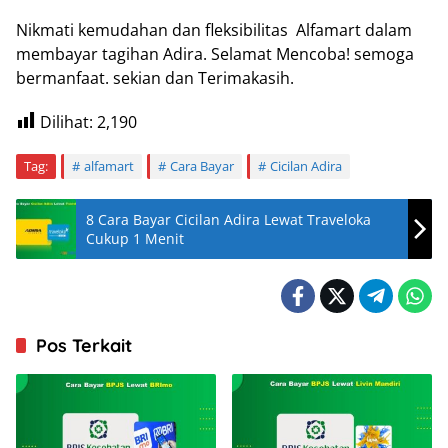
Nikmati kemudahan dan fleksibilitas Alfamart dalam
membayar tagihan Adira. Selamat Mencoba! semoga
bermanfaat. sekian dan Terimakasih.
Dilihat:
2,190
Tag:
alfamart
Cara Bayar
Cicilan Adira
8 Cara Bayar Cicilan Adira Lewat Traveloka
Cukup 1 Menit
Pos Terkait