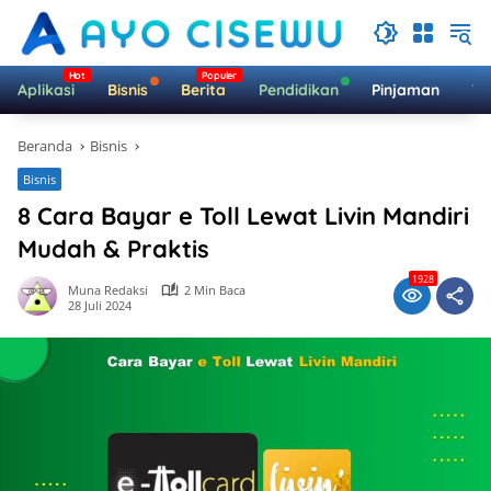
Langsung
ke
konten
Aplikasi
Bisnis
Berita
Pendidikan
Pinjaman
Te
Beranda
Bisnis
Bisnis
8 Cara Bayar e Toll Lewat Livin Mandiri
Mudah & Praktis
1928
Muna Redaksi
2 Min Baca
28 Juli 2024