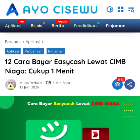
Langsung
ke
konten
Aplikasi
Bisnis
Berita
Pendidikan
Pinjaman
Te
Beranda
Aplikasi
Aplikasi
Perbankan
Pinjaman
12 Cara Bayar Easycash Lewat CIMB
Niaga: Cukup 1 Menit
2613
Muna Redaksi
3 Min Baca
13 Juni 2026