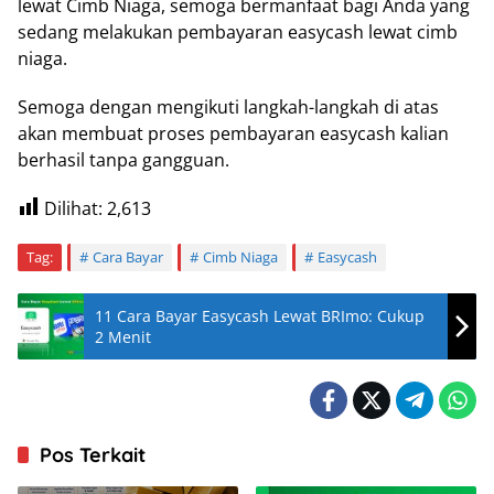
lewat Cimb Niaga, semoga bermanfaat bagi Anda yang
sedang melakukan pembayaran easycash lewat cimb
niaga.
Semoga dengan mengikuti langkah-langkah di atas
akan membuat proses pembayaran easycash kalian
berhasil tanpa gangguan.
Dilihat:
2,613
Tag:
Cara Bayar
Cimb Niaga
Easycash
11 Cara Bayar Easycash Lewat BRImo: Cukup
2 Menit
Pos Terkait