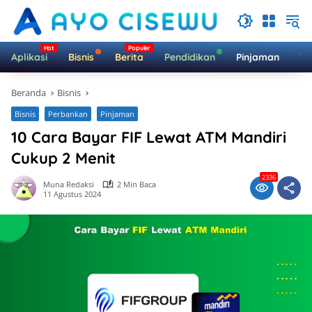
Langsung
ke
konten
Aplikasi
Bisnis
Berita
Pendidikan
Pinjaman
Te
Beranda
Bisnis
Bisnis
Perbankan
Pinjaman
10 Cara Bayar FIF Lewat ATM Mandiri
Cukup 2 Menit
2336
Muna Redaksi
2 Min Baca
11 Agustus 2024