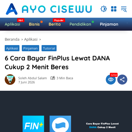
Langsung
ke
konten
Aplikasi
Bisnis
Berita
Pendidikan
Pinjaman
Te
Beranda
Aplikasi
Aplikasi
Pinjaman
Tutorial
6 Cara Bayar FinPlus Lewat DANA
Cukup 2 Menit Beres
3254
Soleh Abdul Salam
3 Min Baca
7 Juni 2026