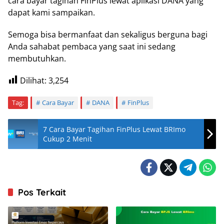
cara bayar tagihan FinPlus lewat aplikasi DANA yang
dapat kami sampaikan.
Semoga bisa bermanfaat dan sekaligus berguna bagi
Anda sahabat pembaca yang saat ini sedang
membutuhkan.
Dilihat:
3,254
Tag:
Cara Bayar
DANA
FinPlus
7 Cara Bayar Tagihan FinPlus Lewat BRImo
Cukup 2 Menit
Pos Terkait