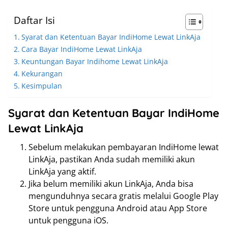
Daftar Isi
Syarat dan Ketentuan Bayar IndiHome Lewat LinkAja
Cara Bayar IndiHome Lewat LinkAja
Keuntungan Bayar Indihome Lewat LinkAja
Kekurangan
Kesimpulan
Syarat dan Ketentuan Bayar IndiHome
Lewat LinkAja
Sebelum melakukan pembayaran IndiHome lewat
LinkAja, pastikan Anda sudah memiliki akun
LinkAja yang aktif.
Jika belum memiliki akun LinkAja, Anda bisa
mengunduhnya secara gratis melalui Google Play
Store untuk pengguna Android atau App Store
untuk pengguna iOS.