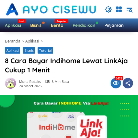
Langsung
ke
konten
Aplikasi
Bisnis
Berita
Pendidikan
Pinjaman
Te
Beranda
Aplikasi
Aplikasi
Bisnis
Tutorial
8 Cara Bayar Indihome Lewat LinkAja
Cukup 1 Menit
2478
Muna Redaksi
3 Min Baca
24 Maret 2025