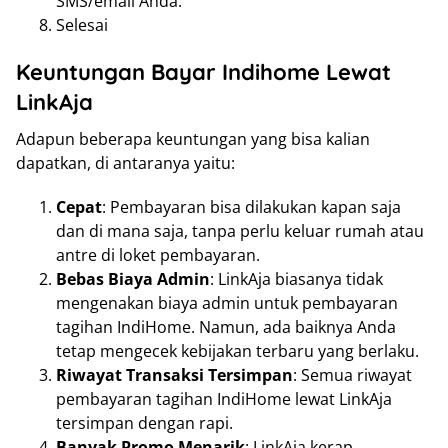
SMS/email Anda.
Selesai
Keuntungan Bayar Indihome Lewat
LinkAja
Adapun beberapa keuntungan yang bisa kalian
dapatkan, di antaranya yaitu:
Cepat
: Pembayaran bisa dilakukan kapan saja
dan di mana saja, tanpa perlu keluar rumah atau
antre di loket pembayaran.
Bebas Biaya Admin
: LinkAja biasanya tidak
mengenakan biaya admin untuk pembayaran
tagihan IndiHome. Namun, ada baiknya Anda
tetap mengecek kebijakan terbaru yang berlaku.
Riwayat Transaksi Tersimpan
: Semua riwayat
pembayaran tagihan IndiHome lewat LinkAja
tersimpan dengan rapi.
Banyak Promo Menarik
: LinkAja kerap