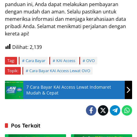
panduan ini, Anda dapat melakukan pembayaran
dengan mudah dan aman. Selalu pastikan untuk
memeriksa informasi dan menjaga kerahasiaan data
pribadi Anda. Selamat menikmati perjalanan dengan
kereta api!
Dilihat:
2,139
Tag:
Cara Bayar
KAI Access
OVO
Topik:
Cara Bayar KAI Access Lewat OVO
7 Cara Bayar KAI Access Lewat Indomaret
Mudah & Cepat
Pos Terkait