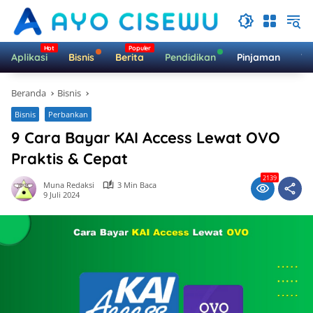
Langsung
ke
konten
Aplikasi
Bisnis
Berita
Pendidikan
Pinjaman
Te
Beranda
Bisnis
Bisnis
Perbankan
9 Cara Bayar KAI Access Lewat OVO
Praktis & Cepat
2139
Muna Redaksi
3 Min Baca
9 Juli 2024