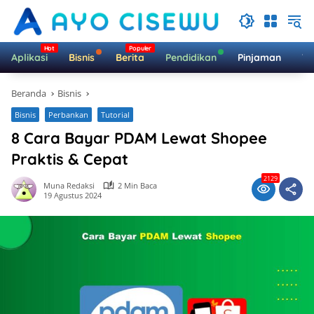
Langsung
ke
konten
Aplikasi
Bisnis
Berita
Pendidikan
Pinjaman
Te
Beranda
Bisnis
Bisnis
Perbankan
Tutorial
8 Cara Bayar PDAM Lewat Shopee
Praktis & Cepat
2129
Muna Redaksi
2 Min Baca
19 Agustus 2024