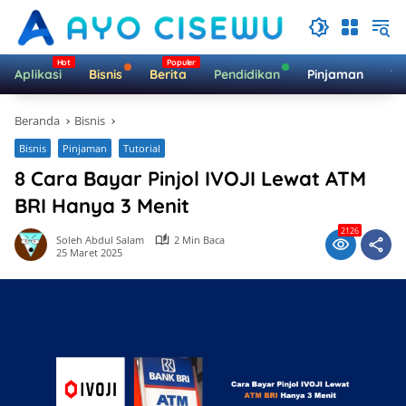
Langsung
ke
konten
Aplikasi
Bisnis
Berita
Pendidikan
Pinjaman
Te
Beranda
Bisnis
Bisnis
Pinjaman
Tutorial
8 Cara Bayar Pinjol IVOJI Lewat ATM
BRI Hanya 3 Menit
2126
Soleh Abdul Salam
2 Min Baca
25 Maret 2025