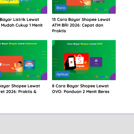
Bisnis
Bayar Listrik Lewat
13 Cara Bayar Shopee Lewat
i Mudah Cukup 1 Menit
ATM BRI 2026: Cepat dan
Praktis
Aplikasi
Bayar Shopee Lewat
8 Cara Bayar Shopee Lewat
et 2026: Praktis &
OVO: Panduan 2 Menit Beres