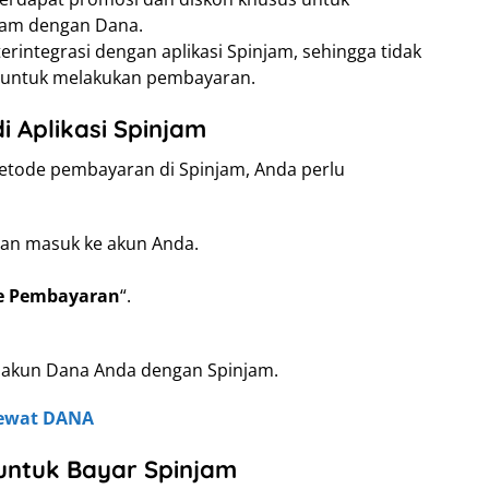
am dengan Dana.
terintegrasi dengan aplikasi Spinjam, sehingga tidak
i untuk melakukan pembayaran.
 Aplikasi Spinjam
tode pembayaran di Spinjam, Anda perlu
dan masuk ke akun Anda.
e Pembayaran
“.
n akun Dana Anda dengan Spinjam.
Lewat DANA
ntuk Bayar Spinjam