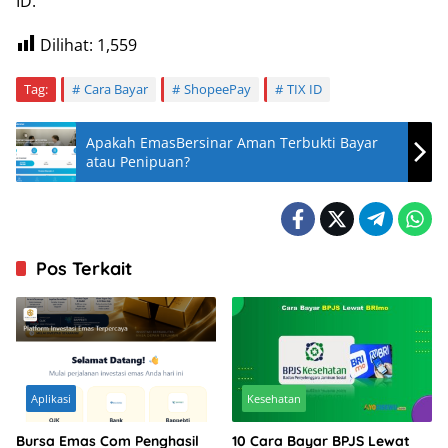
ID.
Dilihat:
1,559
Tag:
Cara Bayar
ShopeePay
TIX ID
Apakah EmasBersinar Aman Terbukti Bayar
atau Penipuan?
Pos Terkait
Aplikasi
Kesehatan
Bursa Emas Com Penghasil
10 Cara Bayar BPJS Lewat