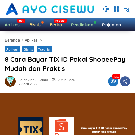
Langsung
ke
konten
Aplikasi
Bisnis
Berita
Pendidikan
Pinjaman
Te
Beranda
Aplikasi
Aplikasi
Bisnis
Tutorial
8 Cara Bayar TIX ID Pakai ShopeePay
Mudah dan Praktis
1559
Soleh Abdul Salam
2 Min Baca
2 April 2025