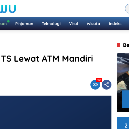
ikan
Pinjaman
Teknologi
Viral
Wisata
Indeks
Be
ITS Lewat ATM Mandiri
909
2