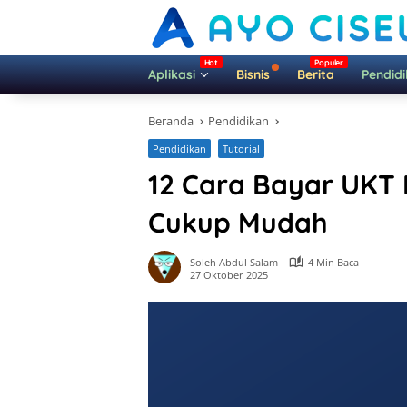
Langsung
ke
konten
Aplikasi
Bisnis
Berita
Pendid
Beranda
Pendidikan
Pendidikan
Tutorial
12 Cara Bayar UKT 
Cukup Mudah
Soleh Abdul Salam
4 Min Baca
27 Oktober 2025