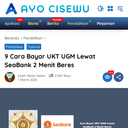
Langsung
ke
konten
Aplikasi
Bisnis
Berita
Pendidikan
Pinjaman
Te
Beranda
Pendidikan
Pendidikan
Tutorial
9 Cara Bayar UKT UGM Lewat
SeaBank 2 Menit Beres
694
Soleh Abdul Salam
2 Min Baca
1 Maret 2026