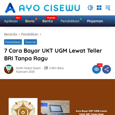
Langsung
ke
konten
Aplikasi
Bisnis
Berita
Pendidikan
Pinjaman
Te
Beranda
Pendidikan
Pendidikan
Tutorial
7 Cara Bayar UKT UGM Lewat Teller
BRI Tanpa Ragu
588
Soleh Abdul Salam
2 Min Baca
4 Januari 2026