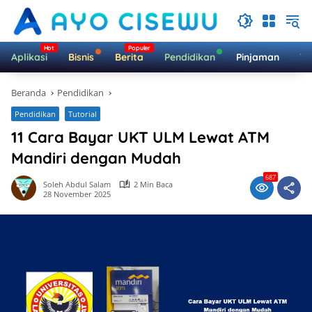
Langsung
ke
konten
Aplikasi
Bisnis
Berita
Pendidikan
Pinjaman
Te
Beranda
Pendidikan
Pendidikan
Tutorial
11 Cara Bayar UKT ULM Lewat ATM
Mandiri dengan Mudah
687
Soleh Abdul Salam
2 Min Baca
28 November 2025