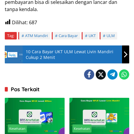
pembayaran bisa di selesaikan dengan lancar dan
tanpa kendala.
Dilihat:
687
Tag:
ATM Mandiri
Cara Bayar
UKT
ULM
10 Cara Bayar UKT ULM Lewat Livin Mandiri
Cukup 2 Menit
Pos Terkait
Kesehatan
Kesehatan