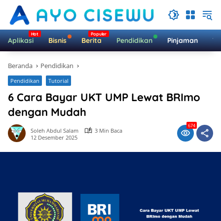
Langsung
ke
konten
Aplikasi
Bisnis
Berita
Pendidikan
Pinjaman
Te
Beranda
Pendidikan
Pendidikan
Tutorial
6 Cara Bayar UKT UMP Lewat BRImo
dengan Mudah
674
Soleh Abdul Salam
3 Min Baca
12 Desember 2025