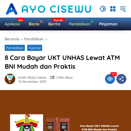
Langsung
ke
konten
Aplikasi
Bisnis
Berita
Pendidikan
Pinjaman
Te
Beranda
Pendidikan
Pendidikan
Tutorial
8 Cara Bayar UKT UNHAS Lewat ATM
BNI Mudah dan Praktis
781
Soleh Abdul Salam
3 Min Baca
16 November 2025