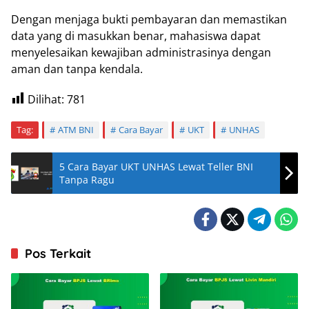
Dengan menjaga bukti pembayaran dan memastikan
data yang di masukkan benar, mahasiswa dapat
menyelesaikan kewajiban administrasinya dengan
aman dan tanpa kendala.
Dilihat:
781
Tag:
ATM BNI
Cara Bayar
UKT
UNHAS
5 Cara Bayar UKT UNHAS Lewat Teller BNI
Tanpa Ragu
Pos Terkait