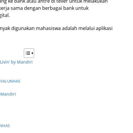
ang ke bank atau antre di teller untuk melakukan
erja sama dengan berbagai bank untuk
tal.
banyak digunakan mahasiswa adalah melalui aplikasi
ivin’ by Mandiri
 (VA) UNHAS
 Mandiri
UNHAS