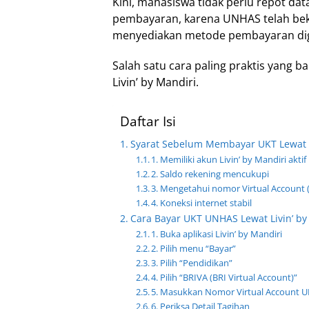
Kini, mahasiswa tidak perlu repot dat
pembayaran, karena UNHAS telah bek
menyediakan metode pembayaran digi
Salah satu cara paling praktis yang 
Livin’ by Mandiri.
Daftar Isi
Syarat Sebelum Membayar UKT Lewat L
1. Memiliki akun Livin’ by Mandiri aktif
2. Saldo rekening mencukupi
3. Mengetahui nomor Virtual Account
4. Koneksi internet stabil
Cara Bayar UKT UNHAS Lewat Livin’ by
1. Buka aplikasi Livin’ by Mandiri
2. Pilih menu “Bayar”
3. Pilih “Pendidikan”
4. Pilih “BRIVA (BRI Virtual Account)”
5. Masukkan Nomor Virtual Account 
6. Periksa Detail Tagihan