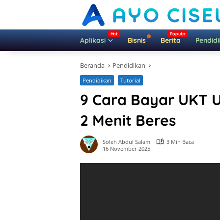
Langsung
ke
konten
Aplikasi
Bisnis
Berita
Pendid
Beranda
Pendidikan
Pendidikan
Tutorial
9 Cara Bayar UKT U
2 Menit Beres
Soleh Abdul Salam
3 Min Baca
16 November 2025