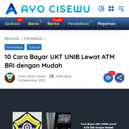
Langsung
ke
konten
Aplikasi
Bisnis
Berita
Pendidikan
Pinjaman
Te
Beranda
Pendidikan
Pendidikan
Tutorial
10 Cara Bayar UKT UNIB Lewat ATM
BRI dengan Mudah
656
Soleh Abdul Salam
3 Min Baca
14 Desember 2025