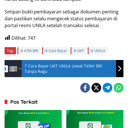
Simpan bukti pembayaran sebagai dokumen penting
dan pastikan selalu mengecek status pembayaran di
portal resmi UNILA setelah transaksi selesai.
Dilihat:
747
Tag:
ATM BRI
Cara Bayar
UKT
UNILA
7 Cara Bayar UKT UNILA Lewat Teller BRI
Tanpa Ragu
Pos Terkait