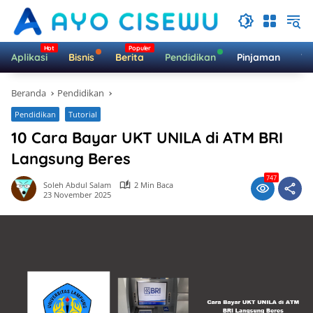
Langsung
ke
konten
Aplikasi
Bisnis
Berita
Pendidikan
Pinjaman
Te
Beranda
Pendidikan
Pendidikan
Tutorial
10 Cara Bayar UKT UNILA di ATM BRI
Langsung Beres
747
Soleh Abdul Salam
2 Min Baca
23 November 2025