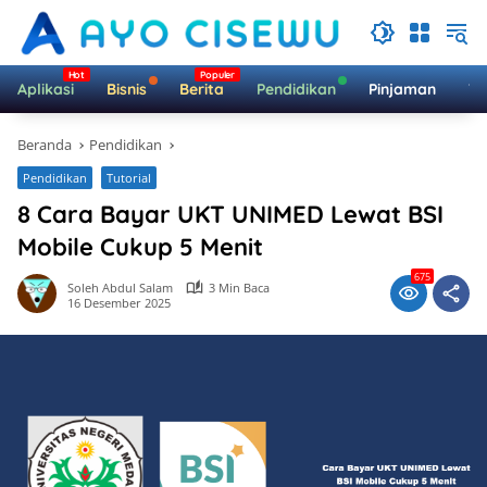
Langsung
ke
konten
Aplikasi
Bisnis
Berita
Pendidikan
Pinjaman
Te
Beranda
Pendidikan
Pendidikan
Tutorial
8 Cara Bayar UKT UNIMED Lewat BSI
Mobile Cukup 5 Menit
675
Soleh Abdul Salam
3 Min Baca
16 Desember 2025