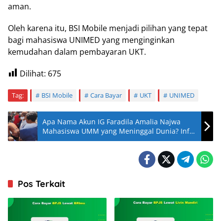
aman.
Oleh karena itu, BSI Mobile menjadi pilihan yang tepat
bagi mahasiswa UNIMED yang menginginkan
kemudahan dalam pembayaran UKT.
Dilihat:
675
Tag:
BSI Mobile
Cara Bayar
UKT
UNIMED
Apa Nama Akun IG Faradila Amalia Najwa
Mahasiswa UMM yang Meninggal Dunia? Info
Ada
Pos Terkait