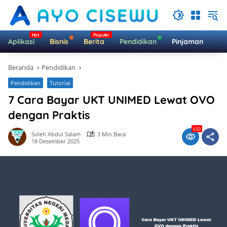
Langsung
ke
konten
Aplikasi
Bisnis
Berita
Pendidikan
Pinjaman
Te
Beranda
Pendidikan
Pendidikan
Tutorial
7 Cara Bayar UKT UNIMED Lewat OVO
dengan Praktis
650
Soleh Abdul Salam
3 Min Baca
18 Desember 2025