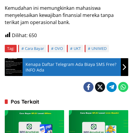
Kemudahan ini memungkinkan mahasiswa
menyelesaikan kewajiban finansial mereka tanpa
terikat jam operasional bank.
Dilihat:
650
Tag:
Cara Bayar
OVO
UKT
UNIMED
Kenapa Daftar Telegram Ada Biaya SMS Free?
INFO Ada
Pos Terkait