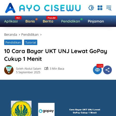
Langsung
ke
konten
Aplikasi
Bisnis
Berita
Pendidikan
Pinjaman
Te
Beranda
Pendidikan
Pendidikan
Tutorial
10 Cara Bayar UKT UNJ Lewat GoPay
Cukup 1 Menit
1224
Soleh Abdul Salam
3 Min Baca
5 September 2025