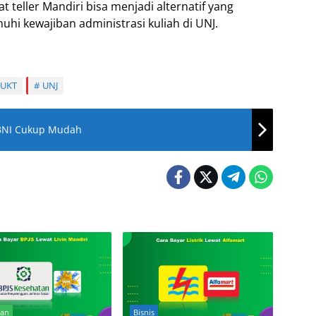
 teller Mandiri bisa menjadi alternatif yang
i kewajiban administrasi kuliah di UNJ.
UKT
UNJ
r BNI Cukup Mudah
tan
Bisnis