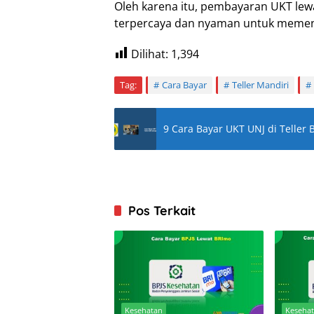
Oleh karena itu, pembayaran UKT lewat
terpercaya dan nyaman untuk memenuh
Dilihat:
1,394
Tag:
Cara Bayar
Teller Mandiri
9 Cara Bayar UKT UNJ di Telle
Pos Terkait
Kesehatan
Keseha