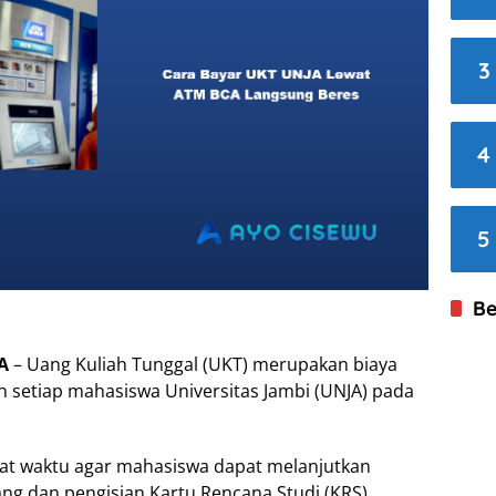
3
4
5
Be
A
– Uang Kuliah Tunggal (UKT) merupakan biaya
h setiap mahasiswa Universitas Jambi (UNJA) pada
at waktu agar mahasiswa dapat melanjutkan
ang dan pengisian Kartu Rencana Studi (KRS).