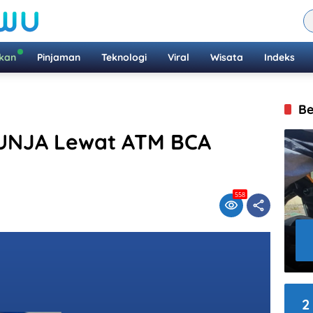
ikan
Pinjaman
Teknologi
Viral
Wisata
Indeks
Be
 UNJA Lewat ATM BCA
558
2