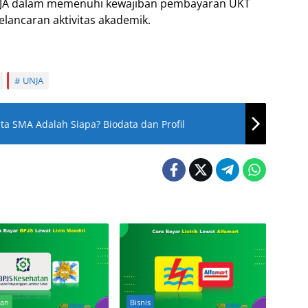
JA dalam memenuhi kewajiban pembayaran UKT
lancaran aktivitas akademik.
UNJA
 SMA Adalah Siapa? Biodata dan Profil
tan
Bisnis