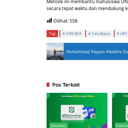
Metode ini membantu mahasiswa UN
secara tepat waktu dan mendukung ke
Dilihat:
558
Tag:
ATM BCA
Cara Bayar
UKT
Muhammad Rayyan Alkadrie Duta
Pos Terkait
Kesehatan
Keseha