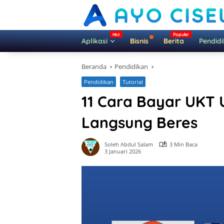
Langsung
ke
konten
Aplikasi
Bisnis
Berita
Pendid
Beranda
Pendidikan
Pendidikan
Tutorial
11 Cara Bayar UKT
Langsung Beres
Soleh Abdul Salam
3 Min Baca
3 Januari 2026