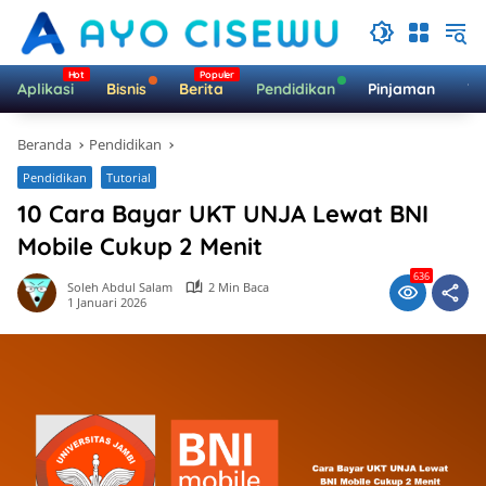
Langsung
ke
konten
Aplikasi
Bisnis
Berita
Pendidikan
Pinjaman
Te
Beranda
Pendidikan
Pendidikan
Tutorial
10 Cara Bayar UKT UNJA Lewat BNI
Mobile Cukup 2 Menit
636
Soleh Abdul Salam
2 Min Baca
1 Januari 2026