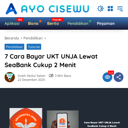
Langsung
ke
konten
Aplikasi
Bisnis
Berita
Pendidikan
Pinjaman
Te
Beranda
Pendidikan
Pendidikan
Tutorial
7 Cara Bayar UKT UNJA Lewat
SeaBank Cukup 2 Menit
624
Soleh Abdul Salam
3 Min Baca
22 Desember 2025