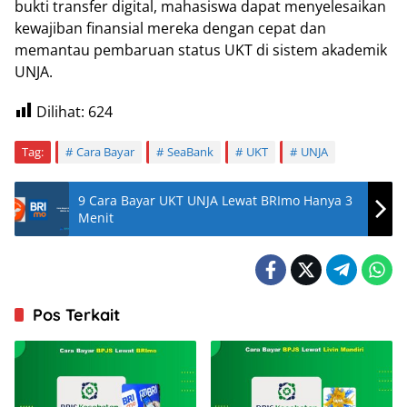
bukti transfer digital, mahasiswa dapat menyelesaikan
kewajiban finansial mereka dengan cepat dan
memantau pembaruan status UKT di sistem akademik
UNJA.
Dilihat:
624
Tag:
Cara Bayar
SeaBank
UKT
UNJA
9 Cara Bayar UKT UNJA Lewat BRImo Hanya 3
Menit
Pos Terkait