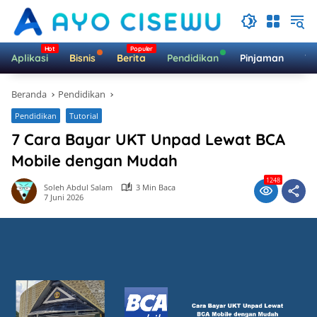
Langsung
ke
konten
Aplikasi
Bisnis
Berita
Pendidikan
Pinjaman
Te
Beranda
Pendidikan
Pendidikan
Tutorial
7 Cara Bayar UKT Unpad Lewat BCA
Mobile dengan Mudah
1248
Soleh Abdul Salam
3 Min Baca
7 Juni 2026