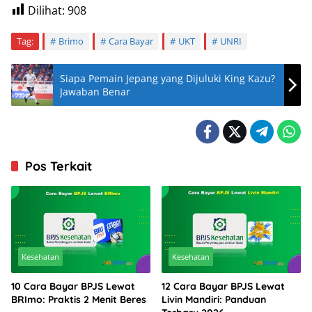
Dilihat:
908
Tag:
Brimo
Cara Bayar
UKT
UNRI
Siapa Pemain Jepang yang Dijuluki King Kazu?
Jawaban Benar
Pos Terkait
Kesehatan
Kesehatan
10 Cara Bayar BPJS Lewat
12 Cara Bayar BPJS Lewat
BRImo: Praktis 2 Menit Beres
Livin Mandiri: Panduan