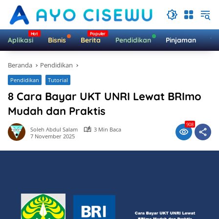
Langsung
ke
konten
Aplikasi
Bisnis
Berita
Pendidikan
Pinjaman
Te
Beranda
Pendidikan
Pendidikan
Tutorial
8 Cara Bayar UKT UNRI Lewat BRImo
Mudah dan Praktis
908
Soleh Abdul Salam
3 Min Baca
7 November 2025