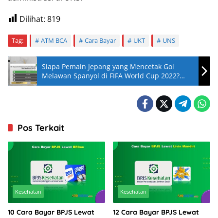
Dilihat:
819
Tag:
ATM BCA
Cara Bayar
UKT
UNS
Siapa Pemain Jepang yang Mencetak Gol
Melawan Spanyol di FIFA World Cup 2022?
Jawaban Benar
Pos Terkait
Kesehatan
Kesehatan
10 Cara Bayar BPJS Lewat
12 Cara Bayar BPJS Lewat