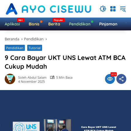
Langsung
ke
konten
Aplikasi
Bisnis
Berita
Pendidikan
Pinjaman
Te
Beranda
Pendidikan
Pendidikan
Tutorial
9 Cara Bayar UKT UNS Lewat ATM BCA
Cukup Mudah
819
Soleh Abdul Salam
5 Min Baca
4 November 2025