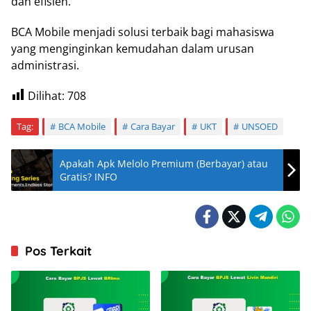
dan efisien.
BCA Mobile menjadi solusi terbaik bagi mahasiswa
yang menginginkan kemudahan dalam urusan
administrasi.
Dilihat:
708
Tag:
BCA Mobile
Cara Bayar
UKT
UNSOED
Apakah Apk Melolo Premium (Berbayar) atau
Gratis? INFO
Pos Terkait