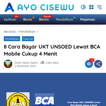
Langsung
ke
konten
Aplikasi
Bisnis
Berita
Pendidikan
Pinjaman
Te
Beranda
Pendidikan
Pendidikan
Tutorial
8 Cara Bayar UKT UNSOED Lewat BCA
Mobile Cukup 4 Menit
708
Soleh Abdul Salam
3 Min Baca
2 Desember 2025