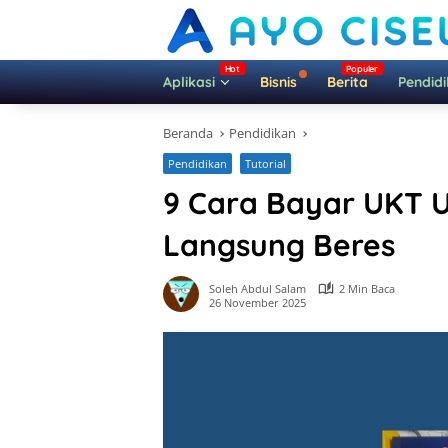
Langsung
ke
konten
Aplikasi
Bisnis
Berita
Pendid
Beranda
Pendidikan
Pendidikan
Tutorial
9 Cara Bayar UKT 
Langsung Beres
Soleh Abdul Salam
2 Min Baca
26 November 2025