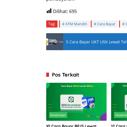
Dilihat:
695
Tag:
ATM Mandiri
Cara Bayar
5 Cara Bayar UKT USK Lewat Te
Pos Terkait
Kesehatan
Keseha
10 Cara Bayar BPJS Lewat
12 Cara