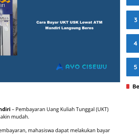
3
4
5
Be
diri
– Pembayaran Uang Kuliah Tunggal (UKT)
emakin mudah.
pembayaran, mahasiswa dapat melakukan bayar