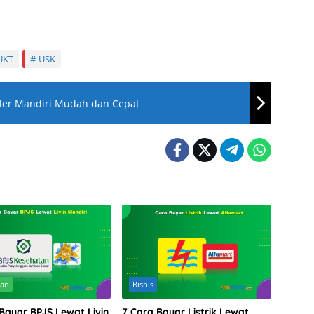
UKT
USK
ller Mandiri Mudah dan Cepat
tan
Bisnis
 Bayar BPJS Lewat Livin
7 Cara Bayar Listrik Lewat