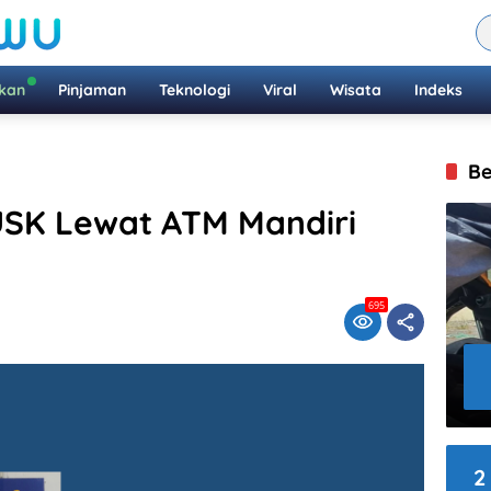
ikan
Pinjaman
Teknologi
Viral
Wisata
Indeks
Be
USK Lewat ATM Mandiri
695
2